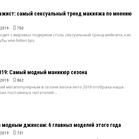
зажист: самый сексуальный тренд макияжа по мнению
.2019
750
ходит с мировых подиумов столь сексуальный тренд мейкапа, как
ы или bitten lips.
019: Самый модный маникюр сезона
.2019
862
ий мегапопулярным в сезоне весна-лето 2019 отобрала наша
оих постоянных читателей....
 модным джинсам: 6 главных моделей этого года
.2019
731