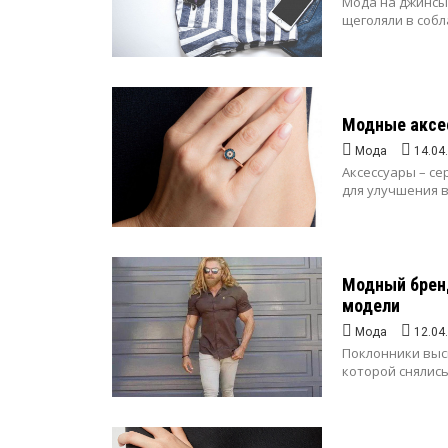
Мода на джинсы
щеголяли в собл
Модные аксе
Мода
14.04
Аксессуары – се
для улучшения в
Модный брен
модели
Мода
12.04
Поклонники выс
которой снялись