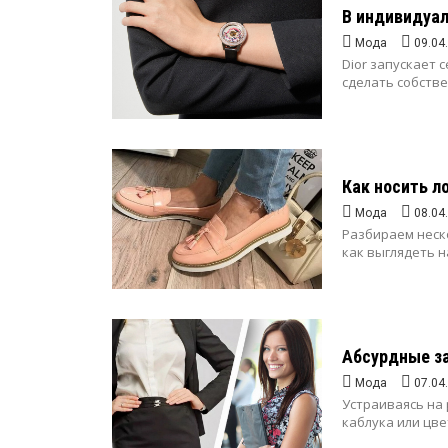
В индивидуал
Мода
09.04
Dior запускает 
сделать собстве
Как носить л
Мода
08.04
Разбираем неско
как выглядеть н
Абсурдные за
Мода
07.04
Устраиваясь на 
каблука или цве