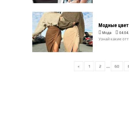
Модные цвета
Мода
04.04
Узнай какие отт
...
«
1
2
60