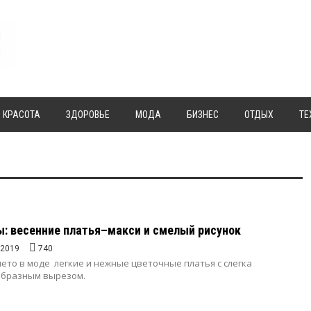
КРАСОТА
ЗДОРОВЬЕ
МОДА
БИЗНЕС
ОТДЫХ
ТЕ
: весенние платья–макси и смелый рисунок
.2019
740
лето в моде легкие и нежные цветочные платья с слегка
образным вырезом.