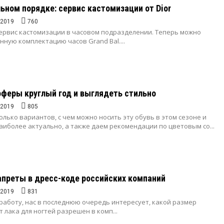
ьном порядке: сервис кастомизации от Dior
.2019
760
сервис кастомизации в часовом подразделении. Теперь можно
нную комплектацию часов Grand Bal....
оферы круглый год и выглядеть стильно
.2019
805
лько вариантов, с чем можно носить эту обувь в этом сезоне и
аиболее актуально, а также даем рекомендации по цветовым со...
преты в дресс-коде российских компаний
.2019
831
работу, нас в последнюю очередь интересует, какой размер
т лака для ногтей разрешен в комп...