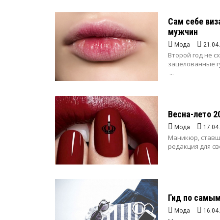
Сам себе ви
мужчин
Мода
21.04
Второй год не с
зацелованные губ
...
Весна-лето 2
Мода
17.04
Маникюр, ставш
редакция для св
Гид по самым
Мода
16.04