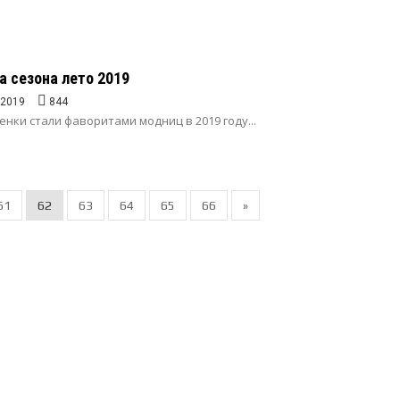
 сезона лето 2019
.2019
844
енки стали фаворитами модниц в 2019 году...
61
62
63
64
65
66
»