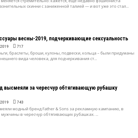
 меняется стремительно: кажется, еще недавно фэшиониста
азнительных скинни с заниженной талией — и вот уже это стал...
ссуары весны-2019, подчеркивающие сексуальность
.2019
717
рьги, браслеты, броши, кулоны, подвески, кольца – были придуманы
нешнего вида человека, для подчеркивания ст...
д высмеяли за чересчур обтягивающую рубашку
.2019
743
меяли модный бренд Father & Sons за рекламную кампанию, в
 мужчины в чересчур обтягивающих рубашках. ...