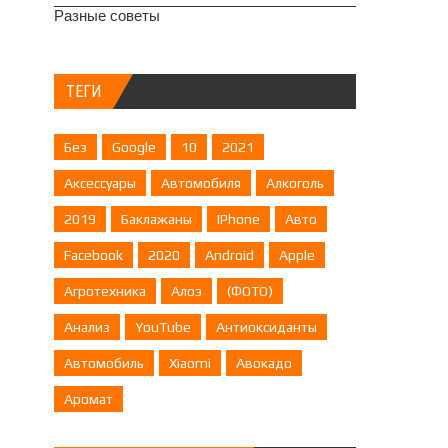
Разные советы
ТЕГИ
Без
Google
10
2021
Аксессуары
Автомобиля
Алкоголь
2019
Баклажаны
IPhone
Авто
Facebook
2020
Android
Apple
Агротехника
Алоэ
(ФОТО)
Анализ
YouTube
Антиоксиданты
Автомобиль
Xiaomi
Авокадо
Аромат