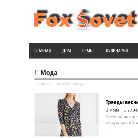
ГЛАВНАЯ
ДОМ
СЕМЬЯ
КУЛИНАРИЯ
Мода
Главная
›
Новости
›
Мода
Тренды весны
Мода
23.04
В сезоне весна-
сексуальным V-
...