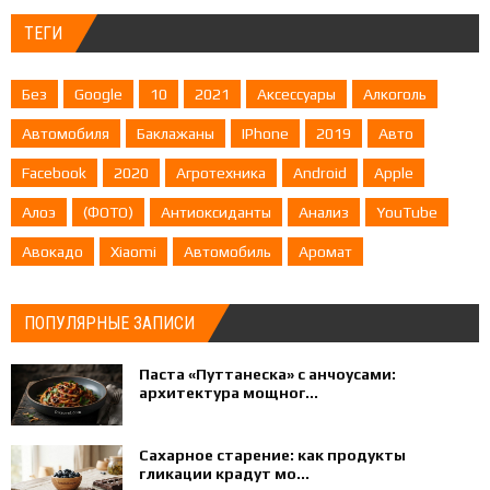
ТЕГИ
Без
Google
10
2021
Аксессуары
Алкоголь
Автомобиля
Баклажаны
IPhone
2019
Авто
Facebook
2020
Агротехника
Android
Apple
Алоэ
(ФОТО)
Антиоксиданты
Анализ
YouTube
Авокадо
Xiaomi
Автомобиль
Аромат
ПОПУЛЯРНЫЕ ЗАПИСИ
Паста «Путтанеска» с анчоусами:
архитектура мощног...
Сахарное старение: как продукты
гликации крадут мо...