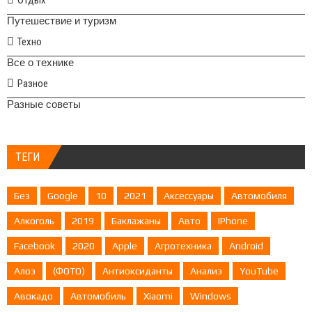
Отдых
Путешествие и туризм
Техно
Все о технике
Разное
Разные советы
ТЕГИ
Без
Google
10
2021
Аксессуары
Автомобиля
Алкоголь
2019
Баклажаны
Авто
IPhone
Facebook
2020
Apple
Агротехника
Android
Алоэ
(ФОТО)
Антиоксиданты
Анализ
YouTube
Авокадо
Автомобиль
Xiaomi
Windows