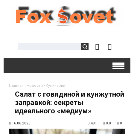
Главная
›
Новости
›
Кулинария
Салат с говядиной и кунжутной
заправкой: секреты
идеального «медиум»
16.06.2026
481
0.0
0