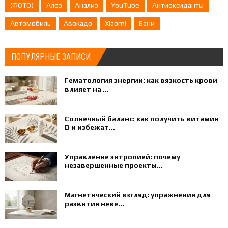
(ФОТО)
Алоэ
Анализ
YouTube
Антиоксиданты
Автомобиль
Авокадо
Xiaomi
Бани
ПОПУЛЯРНЫЕ ЗАПИСИ
Гематология энергии: как вязкость крови
влияет на ...
Солнечный баланс: как получить витамин
D и избежат...
Управление энтропией: почему
незавершенные проекты...
Магнетический взгляд: упражнения для
развития неве...