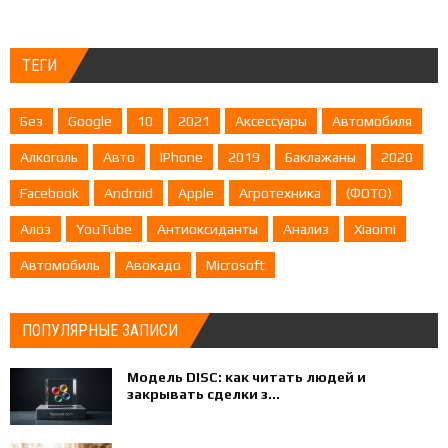
ТЕГИ
Без
Google
10
2021
Аксессуары
Автомобиля
Алкоголь
Авто
IPhone
2019
Баклажаны
2020
Facebook
Android
Apple
Агротехника
(ФОТО)
Алоэ
YouTube
Антиоксиданты
Анализ
Xiaomi
Автомобиль
Авокадо
Microsoft
ПОПУЛЯРНЫЕ ЗАПИСИ
Модель DISC: как читать людей и
закрывать сделки з...