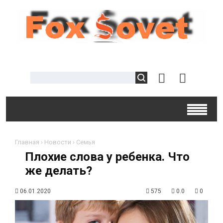
Главная
›
Новости
›
Семья
Плохие слова у ребенка. Что
же делать?
06.01.2020
575
0.0
0