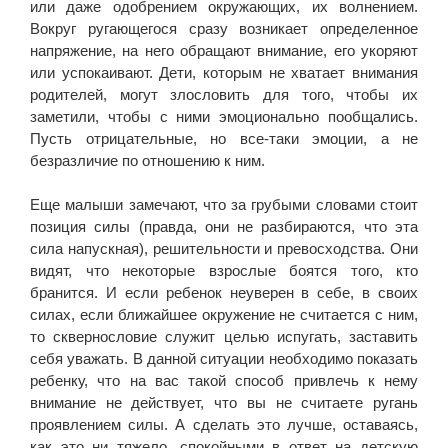
или даже одобрением окружающих, их волнением.
Вокруг ругающегося сразу возникает определенное
напряжение, на него обращают внимание, его укоряют
или успокаивают. Дети, которым не хватает внимания
родителей, могут злословить для того, чтобы их
заметили, чтобы с ними эмоционально пообщались.
Пусть отрицательные, но все-таки эмоции, а не
безразличие по отношению к ним.
Еще малыши замечают, что за грубыми словами стоит
позиция силы (правда, они не разбираются, что эта
сила напускная), решительности и превосходства. Они
видят, что некоторые взрослые боятся того, кто
бранится. И если ребенок неуверен в себе, в своих
силах, если ближайшее окружение не считается с ним,
то сквернословие служит целью испугать, заставить
себя уважать. В данной ситуации необходимо показать
ребенку, что на вас такой способ привлечь к нему
внимание не действует, что вы не считаете ругань
проявлением силы. А сделать это лучше, оставаясь,
как это ни тяжело, спокойными в ответ на детскую