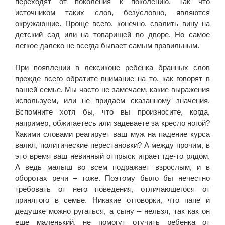
переходят от поколения к поколению. Так что
источником таких слов, безусловно, являются
окружающие. Проще всего, конечно, свалить вину на
детский сад или на товарищей во дворе. Но самое
легкое далеко не всегда бывает самым правильным.
При появлении в лексиконе ребенка бранных слов
прежде всего обратите внимание на то, как говорят в
вашей семье. Мы часто не замечаем, какие выражения
используем, или не придаем сказанному значения.
Вспомните хотя бы, что вы произносите, когда,
например, обжигаетесь или задеваете за кресло ногой?
Какими словами реагирует ваш муж на падение курса
валют, политические перестановки? А между прочим, в
это время ваш невинный отпрыск играет где-то рядом.
А ведь малыш во всем подражает взрослым, и в
оборотах речи – тоже. Поэтому было бы нечестно
требовать от него поведения, отличающегося от
принятого в семье. Никакие отговорки, что папе и
дедушке можно ругаться, а сыну – нельзя, так как он
еще маленький, не помогут отучить ребенка от