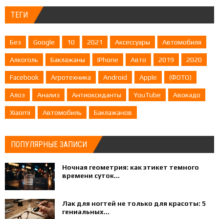
ТЕГИ
Без
Google
10
2021
Аксессуары
Автомобиля
Алкоголь
Баклажаны
IPhone
Авто
2019
2020
Facebook
Агротехника
Android
Apple
(ФОТО)
Алоэ
Анализ
Антиоксиданты
YouTube
Авокадо
Xiaomi
Автомобиль
Баклажанов
ПОПУЛЯРНЫЕ ЗАПИСИ
Ночная геометрия: как этикет темного
времени суток...
Лак для ногтей не только для красоты: 5
гениальных...