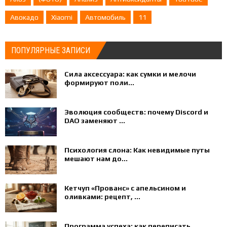
Авокадо
Xiaomi
Автомобиль
11
ПОПУЛЯРНЫЕ ЗАПИСИ
Сила аксессуара: как сумки и мелочи
формируют поли...
Эволюция сообществ: почему Discord и
DAO заменяют ...
Психология слона: Как невидимые путы
мешают нам до...
Кетчуп «Прованс» с апельсином и
оливками: рецепт, ...
Программа успеха: как переписать