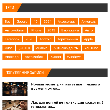
ТЕГИ
Без
Google
10
2021
Аксессуары
Алкоголь
Автомобиля
IPhone
2019
Баклажаны
Авто
Facebook
2020
Android
Агротехника
Apple
Алоэ
(ФОТО)
Анализ
Антиоксиданты
YouTube
Авокадо
Автомобиль
Xiaomi
Windows
ПОПУЛЯРНЫЕ ЗАПИСИ
Ночная геометрия: как этикет темного
времени суток...
Лак для ногтей не только для красоты: 5
гениальных...