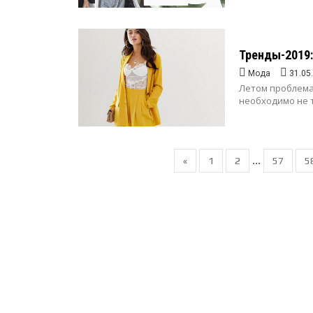
Тренды-2019:
Мода
31.05
Летом проблема
необходимо не т
...
«
1
2
57
5