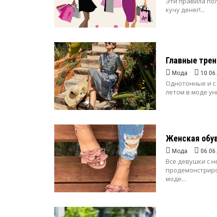
Эти правила по
кучу денег!...
Главные трен
Мода
10.06
Однотонные и с
летом в моде ун
Женская обув
Мода
06.06
Все девушки с 
продемонстриров
моде...