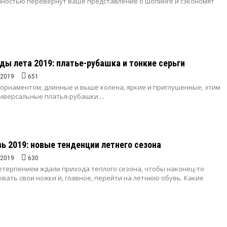
лностью перевернут ваше представление о шопинге и сэкономят
ды лета 2019: платье-рубашка и тонкие серьги
.2019
651
 орнаментом, длинные и выше колена, яркие и приглушенные, этим
иверсальные платья-рубашки....
ь 2019: новые тенденции летнего сезона
.2019
630
нетерпением ждали прихода теплого сезона, чтобы наконец-то
ать свои ножки и, главное, перейти на летнюю обувь. Какие