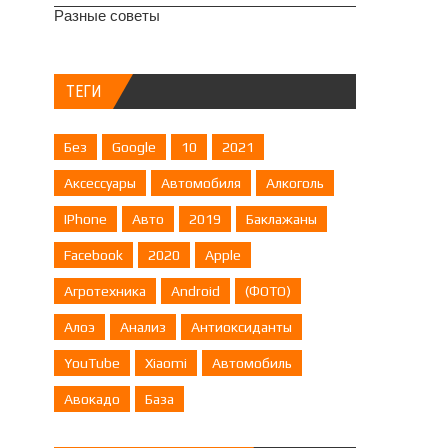
Разные советы
ТЕГИ
Без
Google
10
2021
Аксессуары
Автомобиля
Алкоголь
IPhone
Авто
2019
Баклажаны
Facebook
2020
Apple
Агротехника
Android
(ФОТО)
Алоэ
Анализ
Антиоксиданты
YouTube
Xiaomi
Автомобиль
Авокадо
База