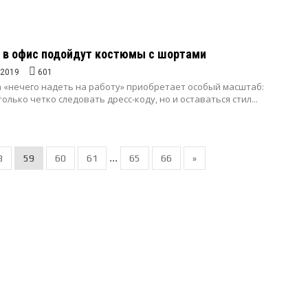
 в офис подойдут костюмы с шортами
.2019
601
 «нечего надеть на работу» приобретает особый масштаб:
олько четко следовать дресс-коду, но и оставаться стил...
...
8
59
60
61
65
66
»