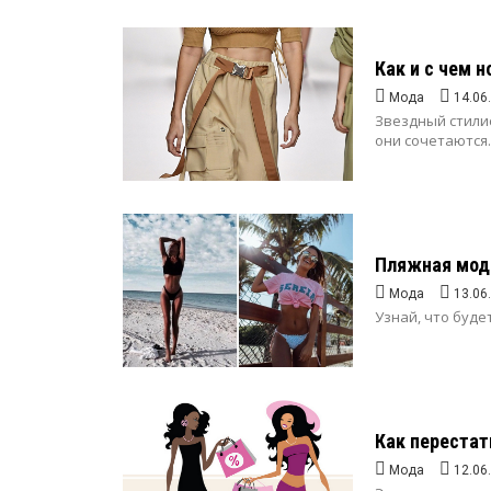
Как и с чем 
Мода
14.06
Звездный стилис
они сочетаются..
Пляжная мода
Мода
13.06
Узнай, что будет
Как перестат
Мода
12.06