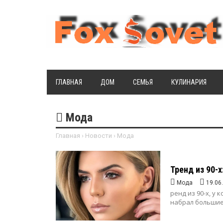
ГЛАВНАЯ
ДОМ
СЕМЬЯ
КУЛИНАРИЯ
Мода
Главная
›
Новости
›
Мода
Тренд из 90-
Мода
19.06
ренд из 90-х, у 
набрал большие