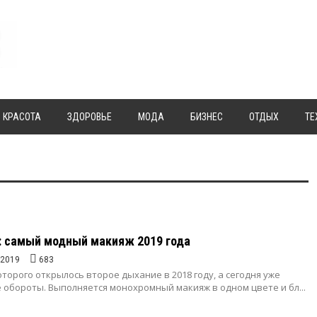
КРАСОТА
ЗДОРОВЬЕ
МОДА
БИЗНЕС
ОТДЫХ
ТЕ
х: самый модный макияж 2019 года
.2019
683
которого открылось второе дыхание в 2018 году, а сегодня уже
 обороты. Выполняется монохромный макияж в одном цвете и бл...