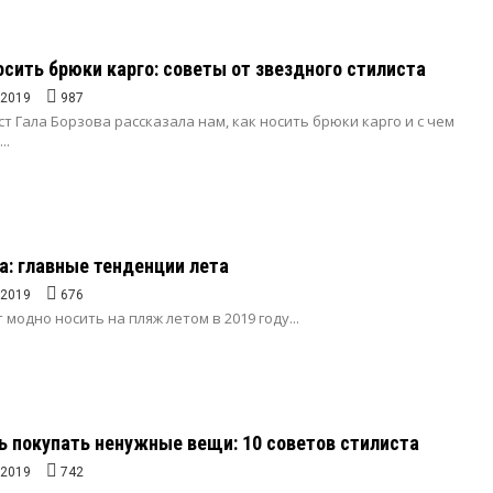
носить брюки карго: советы от звездного стилиста
.2019
987
т Гала Борзова рассказала нам, как носить брюки карго и с чем
..
: главные тенденции лета
.2019
676
 модно носить на пляж летом в 2019 году...
ь покупать ненужные вещи: 10 советов стилиста
.2019
742