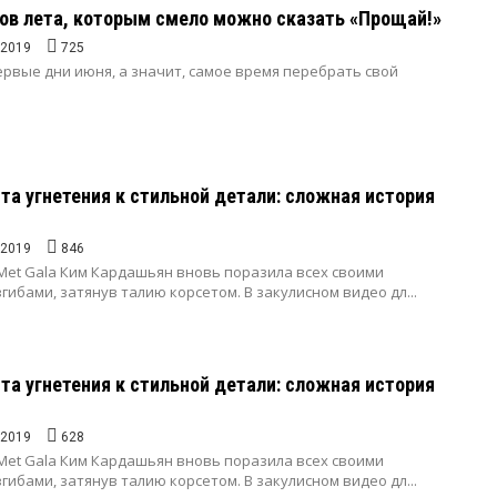
ов лета, которым смело можно сказать «Прощай!»
.2019
725
рвые дни июня, а значит, самое время перебрать свой
та угнетения к стильной детали: сложная история
.2019
846
et Gala Ким Кардашьян вновь поразила всех своими
ибами, затянув талию корсетом. В закулисном видео дл...
та угнетения к стильной детали: сложная история
.2019
628
et Gala Ким Кардашьян вновь поразила всех своими
ибами, затянув талию корсетом. В закулисном видео дл...