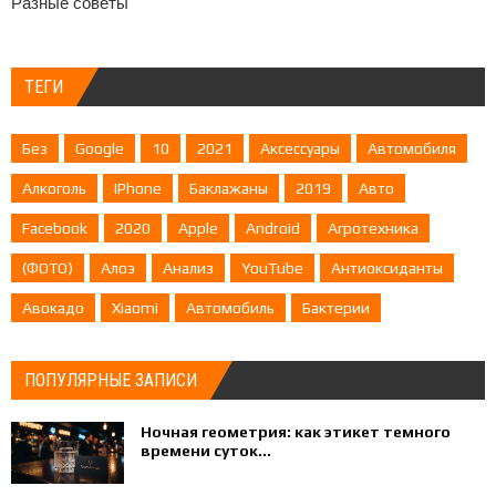
Разные советы
ТЕГИ
Без
Google
10
2021
Аксессуары
Автомобиля
Алкоголь
IPhone
Баклажаны
2019
Авто
Facebook
2020
Apple
Android
Агротехника
(ФОТО)
Алоэ
Анализ
YouTube
Антиоксиданты
Авокадо
Xiaomi
Автомобиль
Бактерии
ПОПУЛЯРНЫЕ ЗАПИСИ
Ночная геометрия: как этикет темного
времени суток...