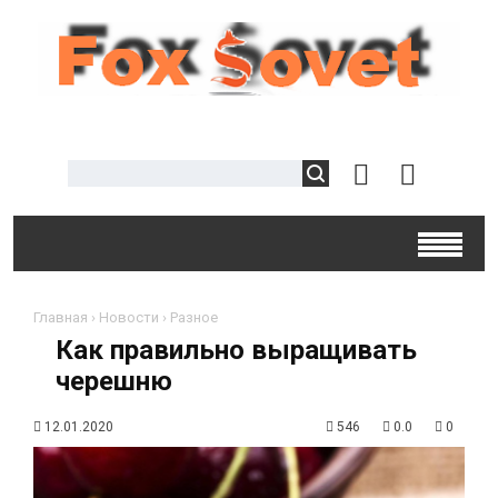
Главная
›
Новости
›
Разное
Как правильно выращивать
черешню
12.01.2020
546
0.0
0