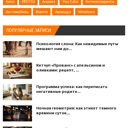
Алоэ
(ФОТО)
Анализ
YouTube
Антиоксиданты
Автомобиль
Xiaomi
Авокадо
Windows
ПОПУЛЯРНЫЕ ЗАПИСИ
Психология слона: Как невидимые путы
мешают нам до...
Кетчуп «Прованс» с апельсином и
оливками: рецепт, ...
Программа успеха: как переписать
негативные родите...
Ночная геометрия: как этикет темного
времени суток...