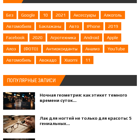
Без
Google
10
2021
Аксессуары
Алкоголь
Автомобиля
Баклажаны
Авто
IPhone
2019
Facebook
2020
Агротехника
Android
Apple
Алоэ
(ФОТО)
Антиоксиданты
Анализ
YouTube
Автомобиль
Авокадо
Xiaomi
11
ПОПУЛЯРНЫЕ ЗАПИСИ
Ночная геометрия: как этикет темного
времени суток...
Лак для ногтей не только для красоты: 5
гениальных...