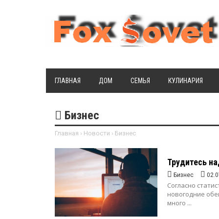
ГЛАВНАЯ
ДОМ
СЕМЬЯ
КУЛИНАРИЯ
Бизнес
Главная
›
Новости
›
Бизнес
Трудитесь н
Бизнес
02.0
Согласно статис
новогодние обе
много ...