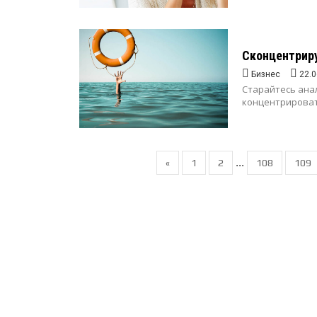
Сконцентриру
Бизнес
22.0
Старайтесь ана
концентрировать
...
«
1
2
108
109