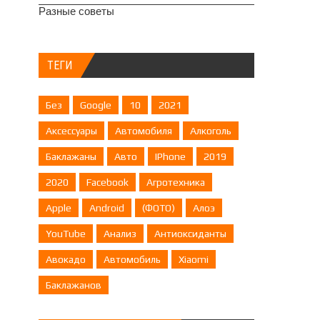
Разные советы
ТЕГИ
Без
Google
10
2021
Аксессуары
Автомобиля
Алкоголь
Баклажаны
Авто
IPhone
2019
2020
Facebook
Агротехника
Apple
Android
(ФОТО)
Алоэ
YouTube
Анализ
Антиоксиданты
Авокадо
Автомобиль
Xiaomi
Баклажанов