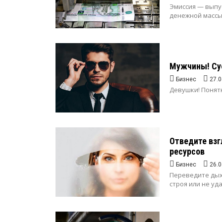
Эмиссия — выпу
денежной массы
Мужчины! Суе
Бизнес
27.0
Девушки! Понятн
Отведите взг
ресурсов
Бизнес
26.0
Переведите дых
строя или не удал