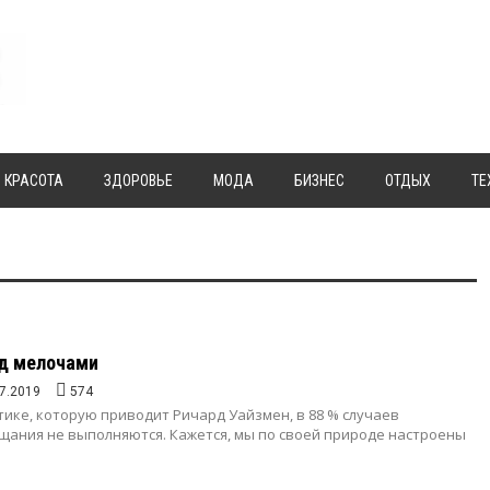
КРАСОТА
ЗДОРОВЬЕ
МОДА
БИЗНЕС
ОТДЫХ
ТЕ
ад мелочами
7.2019
574
тике, которую приводит Ричард Уайзмен, в 88 % случаев
щания не выполняются. Кажется, мы по своей природе настроены