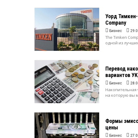
Уорд Тимкен-
Company
Бизнес
29.0
The Timken Comp
одной из лучших
Перевод нако
вариантов УК
Бизнес
28.0
Накопительная 
на которую вы м
Формы эмисс
цены
Бизнес
27.0