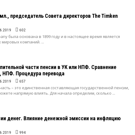
мл., председатель Совета директоров The Timken
6.2019
602
any была основана в 1899 году и в настоящее время является
 мировых компаний. ...
пительной части пенсии в УК или НПФ. Сравнение
, НПФ. Процедура перевода
6.2019
657
часть – это единственная составляющая государственной пенсии,
ожете напрямую влиять. Для начала определим, сколько ...
ии денег. Влияние денежной эмиссии на инфляцию
6.2019
994