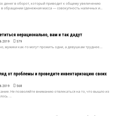
ск денег в оборот, который приводит к общему увеличению
 в обращении (денежная масса — совокупность наличных и...
титься нерационально, вам и так дадут
6.2019
579
о, мужики как-то могут прожить одни, а девушкам труднее....
ляд от проблемы и проведите инвентаризацию своих
6.2019
568
ание. Не позволяйте вниманию отвлекаться на то, что вышло из
ось. ...