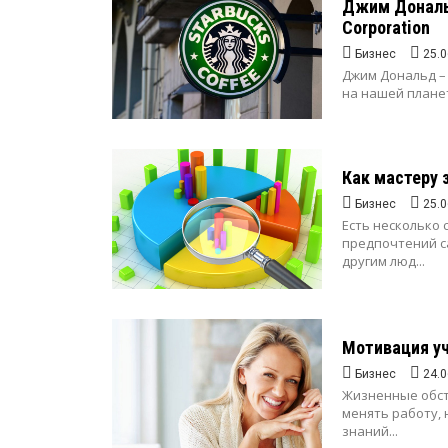
Джим Дональд
Corporation
Бизнес
25.0
Джим Дональд –
на нашей планет
Как мастеру 
Бизнес
25.0
Есть несколько 
предпочтений с
другим люд...
Мотивация уч
Бизнес
24.0
Жизненные обст
менять работу,
знаний...