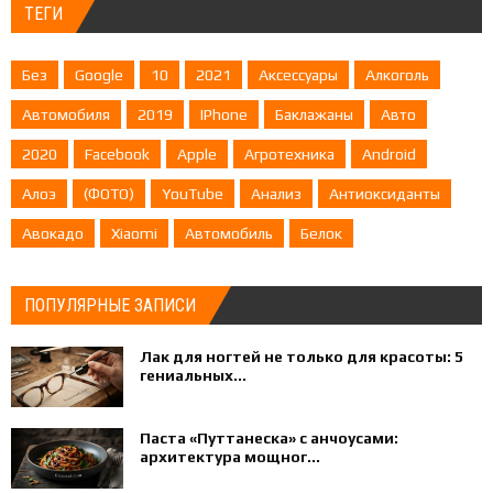
ТЕГИ
Без
Google
10
2021
Аксессуары
Алкоголь
Автомобиля
2019
IPhone
Баклажаны
Авто
2020
Facebook
Apple
Агротехника
Android
Алоэ
(ФОТО)
YouTube
Анализ
Антиоксиданты
Авокадо
Xiaomi
Автомобиль
Белок
ПОПУЛЯРНЫЕ ЗАПИСИ
Лак для ногтей не только для красоты: 5
гениальных...
Паста «Путтанеска» с анчоусами:
архитектура мощног...