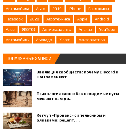
Автомобиля
Авто
2019
IPhone
Баклажаны
Facebook
2020
Агротехника
Apple
Android
Алоэ
(ФОТО)
Антиоксиданты
Анализ
YouTube
Автомобиль
Авокадо
Xiaomi
Альтернатива
ПОПУЛЯРНЫЕ ЗАПИСИ
Эволюция сообществ: почему Discord и
DAO заменяют ...
Психология слона: Как невидимые путы
мешают нам до...
Кетчуп «Прованс» с апельсином и
оливками: рецепт, ...