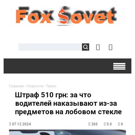
Главная
›
Новости
›
Техно
Штраф 510 грн: за что
водителей наказывают из-за
предметов на лобовом стекле
07.12.2024
265
5.0
0