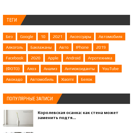
ТЕГИ
Без
Google
10
2021
Аксессуары
Автомобиля
Алкоголь
Баклажаны
Авто
IPhone
2019
Facebook
2020
Apple
Android
Агротехника
(ФОТО)
Алоэ
Анализ
Антиоксиданты
YouTube
Авокадо
Автомобиль
Xiaomi
Белок
ПОПУЛЯРНЫЕ ЗАПИСИ
Королевская осанка: как стена может
заменить подтя...