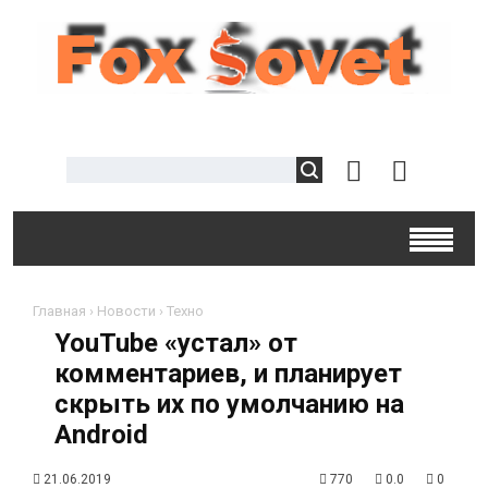
Главная
›
Новости
›
Техно
YouTube «устал» от
комментариев, и планирует
скрыть их по умолчанию на
Android
21.06.2019
770
0.0
0