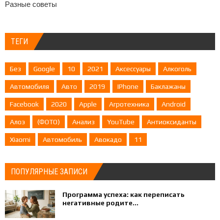
Разные советы
ТЕГИ
Без
Google
10
2021
Аксессуары
Алкоголь
Автомобиля
Авто
2019
IPhone
Баклажаны
Facebook
2020
Apple
Агротехника
Android
Алоэ
(ФОТО)
Анализ
YouTube
Антиоксиданты
Xiaomi
Автомобиль
Авокадо
11
ПОПУЛЯРНЫЕ ЗАПИСИ
Программа успеха: как переписать
негативные родите...