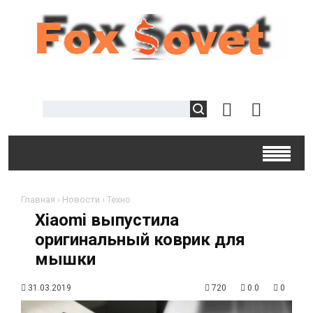
Главная
›
Новости
›
Техно
Xiaomi выпустила
оригинальный коврик для
мышки
31.03.2019
720
0.0
0