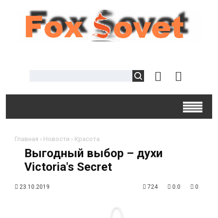
Главная
›
Новости
›
Красота
Выгодный выбор – духи
Victoria's Secret
23.10.2019
724
0.0
0