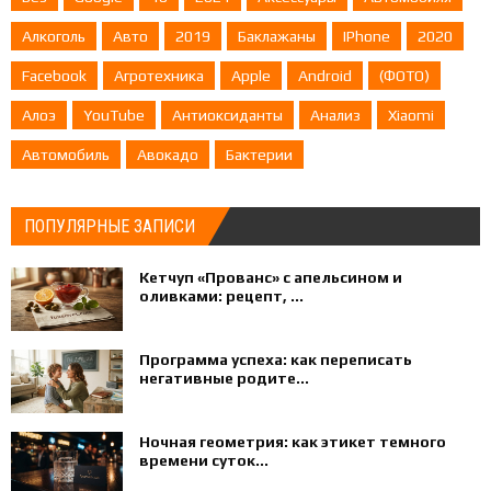
Алкоголь
Авто
2019
Баклажаны
IPhone
2020
Facebook
Агротехника
Apple
Android
(ФОТО)
Алоэ
YouTube
Антиоксиданты
Анализ
Xiaomi
Автомобиль
Авокадо
Бактерии
ПОПУЛЯРНЫЕ ЗАПИСИ
Кетчуп «Прованс» с апельсином и
оливками: рецепт, ...
Программа успеха: как переписать
негативные родите...
Ночная геометрия: как этикет темного
времени суток...