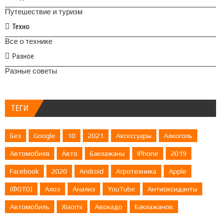
Путешествие и туризм
Техно
Все о технике
Разное
Разные советы
ТЕГИ
Без
Google
10
2021
Аксессуары
Алкоголь
Автомобиля
Авто
Баклажаны
IPhone
2019
Facebook
2020
Android
Агротехника
Apple
(ФОТО)
Алоэ
Анализ
YouTube
Антиоксиданты
Автомобиль
Xiaomi
Авокадо
Баклажанов