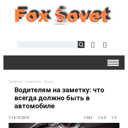
Главная
›
Новости
›
Техно
Водителям на заметку: что
всегда должно быть в
автомобиле
14.10.2019
561
0.0
0