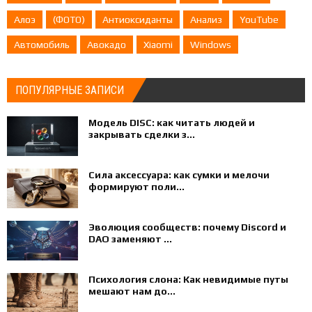
Алоэ
(ФОТО)
Антиоксиданты
Анализ
YouTube
Автомобиль
Авокадо
Xiaomi
Windows
ПОПУЛЯРНЫЕ ЗАПИСИ
Модель DISC: как читать людей и
закрывать сделки з...
Сила аксессуара: как сумки и мелочи
формируют поли...
Эволюция сообществ: почему Discord и
DAO заменяют ...
Психология слона: Как невидимые путы
мешают нам до...