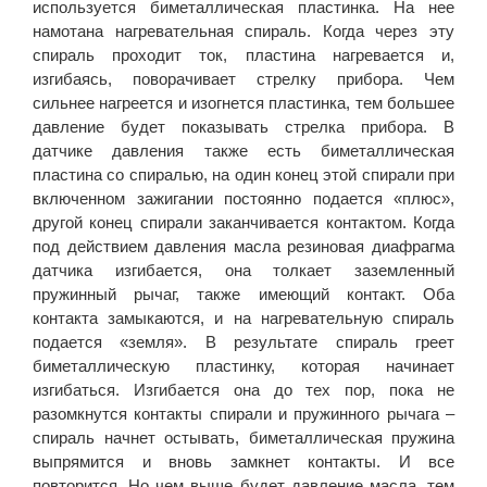
используется биметаллическая пластинка. На нее
намотана нагревательная спираль. Когда через эту
спираль проходит ток, пластина нагревается и,
изгибаясь, поворачивает стрелку прибора. Чем
сильнее нагреется и изогнется пластинка, тем большее
давление будет показывать стрелка прибора. В
датчике давления также есть биметаллическая
пластина со спиралью, на один конец этой спирали при
включенном зажигании постоянно подается «плюс»,
другой конец спирали заканчивается контактом. Когда
под действием давления масла резиновая диафрагма
датчика изгибается, она толкает заземленный
пружинный рычаг, также имеющий контакт. Оба
контакта замыкаются, и на нагревательную спираль
подается «земля». В результате спираль греет
биметаллическую пластинку, которая начинает
изгибаться. Изгибается она до тех пор, пока не
разомкнутся контакты спирали и пружинного рычага –
спираль начнет остывать, биметаллическая пружина
выпрямится и вновь замкнет контакты. И все
повторится. Но чем выше будет давление масла, тем