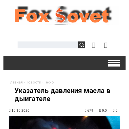
Главная
›
Новости
›
Техно
Указатель давления масла в
дыигателе
15.10.2020
679
0.0
0