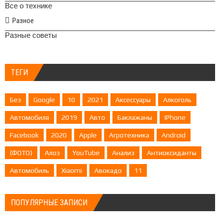
Все о технике
Разное
Разные советы
ТЕГИ
Без
Google
10
2021
Аксессуары
Алкоголь
Автомобиля
2019
Авто
Баклажаны
IPhone
Facebook
2020
Apple
Агротехника
Android
(ФОТО)
Алоэ
YouTube
Анализ
Антиоксиданты
Автомобиль
Xiaomi
Авокадо
11
ПОПУЛЯРНЫЕ ЗАПИСИ