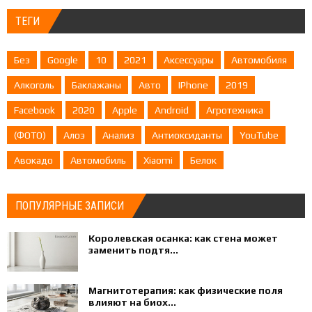
ТЕГИ
Без
Google
10
2021
Аксессуары
Автомобиля
Алкоголь
Баклажаны
Авто
IPhone
2019
Facebook
2020
Apple
Android
Агротехника
(ФОТО)
Алоэ
Анализ
Антиоксиданты
YouTube
Авокадо
Автомобиль
Xiaomi
Белок
ПОПУЛЯРНЫЕ ЗАПИСИ
Королевская осанка: как стена может
заменить подтя...
Магнитотерапия: как физические поля
влияют на биох...