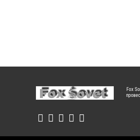
Fox So
провес