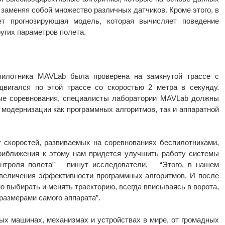
заменяя собой множество различных датчиков. Кроме этого, в
ет прогнозирующая модель, которая вычисляет поведение
ругих параметров полета.
пилотника MAVLab была проверена на замкнутой трассе с
двигался по этой трассе со скоростью 2 метра в секунду.
ные соревнования, специалисты лаборатории MAVLab должны
 модернизации как программных алгоритмов, так и аппаратной
 скоростей, развиваемых на соревнованиях беспилотниками,
риближения к этому нам придется улучшить работу системы
онтроля полета” – пишут исследователи, – “Этого, в нашем
увеличения эффективности программных алгоритмов. И после
о выбирать и менять траекторию, всегда вписываясь в ворота,
размерами самого аппарата”.
х машинах, механизмах и устройствах в мире, от громадных