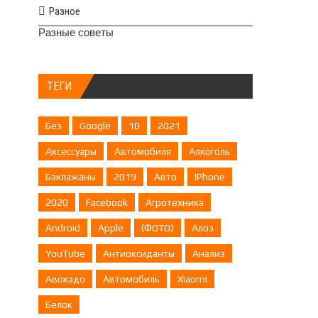
Разное
Разные советы
ТЕГИ
Без
Google
10
2021
Аксессуары
Автомобиля
Алкоголь
Баклажаны
2019
Авто
IPhone
2020
Facebook
Агротехника
Android
Apple
(ФОТО)
Алоэ
YouTube
Антиоксиданты
Анализ
Авокадо
Автомобиль
Xiaomi
Белок