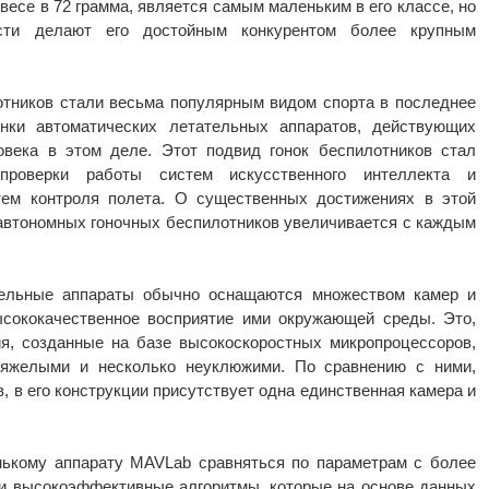
 весе в 72 грамма, является самым маленьким в его классе, но
ости делают его достойным конкурентом более крупным
отников стали весьма популярным видом спорта в последнее
нки автоматических летательных аппаратов, действующих
овека в этом деле. Этот подвид гонок беспилотников стал
роверки работы систем искусственного интеллекта и
тем контроля полета. О существенных достижениях в этой
а автономных гоночных беспилотников увеличивается с каждым
тельные аппараты обычно оснащаются множеством камер и
ысококачественное восприятие ими окружающей среды. Это,
я, созданные на базе высокоскоростных микропроцессоров,
тяжелыми и несколько неуклюжими. По сравнению с ними,
, в его конструкции присутствует одна единственная камера и
ькому аппарату MAVLab сравняться по параметрам с более
ли высокоэффективные алгоритмы, которые на основе данных