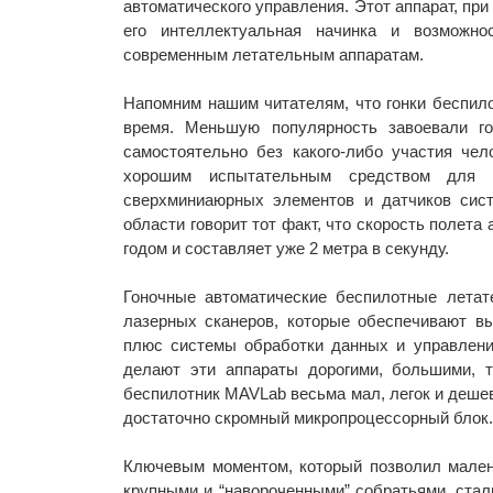
автоматического управления. Этот аппарат, при
его интеллектуальная начинка и возможн
современным летательным аппаратам.
Напомним нашим читателям, что гонки беспил
время. Меньшую популярность завоевали го
самостоятельно без какого-либо участия чел
хорошим испытательным средством для п
сверхминиаюрных элементов и датчиков сис
области говорит тот факт, что скорость полет
годом и составляет уже 2 метра в секунду.
Гоночные автоматические беспилотные лета
лазерных сканеров, которые обеспечивают в
плюс системы обработки данных и управлени
делают эти аппараты дорогими, большими, 
беспилотник MAVLab весьма мал, легок и дешев
достаточно скромный микропроцессорный блок.
Ключевым моментом, который позволил мален
крупными и “навороченными” собратьями, ста