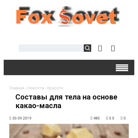
Главная
›
Новости
›
Красота
Составы для тела на основе
какао-масла
30.09.2019
480
0.0
0