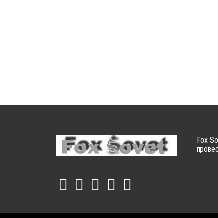
Fox So
провес