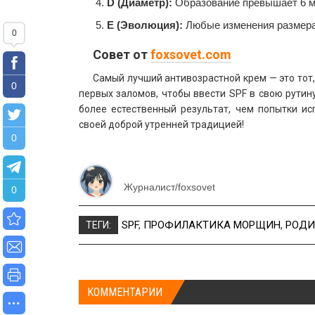
D (Диаметр):
Образование превышает 6 м
Е (Эволюция):
Любые изменения размера 
0
Совет от
foxsovet.com
Самый лучший антивозрастной крем — это тот
0
первых заломов, чтобы ввести SPF в свою рутин
более естественный результат, чем попытки и
своей доброй утренней традицией!
0
Журналист/foxsovet
0
SPF
,
ПРОФИЛАКТИКА МОРЩИН
,
РОДИ
ТЕГИ:
КОММЕНТАРИИ