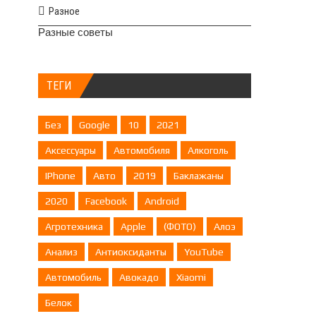
Разное
Разные советы
ТЕГИ
Без
Google
10
2021
Аксессуары
Автомобиля
Алкоголь
IPhone
Авто
2019
Баклажаны
2020
Facebook
Android
Агротехника
Apple
(ФОТО)
Алоэ
Анализ
Антиоксиданты
YouTube
Автомобиль
Авокадо
Xiaomi
Белок