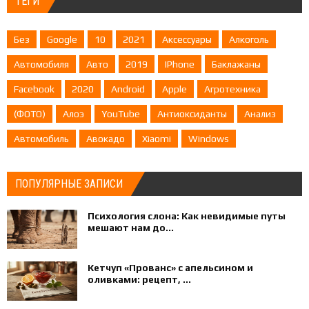
ТЕГИ
Без
Google
10
2021
Аксессуары
Алкоголь
Автомобиля
Авто
2019
IPhone
Баклажаны
Facebook
2020
Android
Apple
Агротехника
(ФОТО)
Алоэ
YouTube
Антиоксиданты
Анализ
Автомобиль
Авокадо
Xiaomi
Windows
ПОПУЛЯРНЫЕ ЗАПИСИ
Психология слона: Как невидимые путы
мешают нам до...
Кетчуп «Прованс» с апельсином и
оливками: рецепт, ...