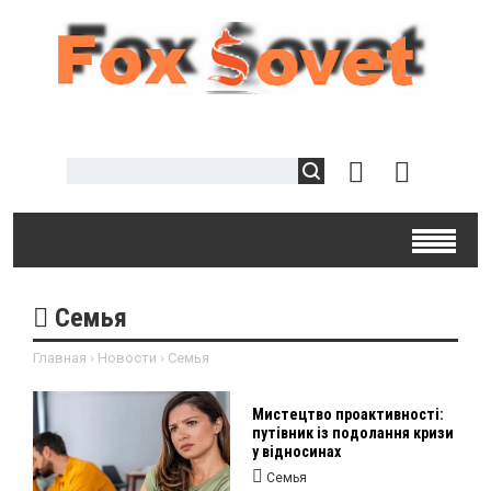
Семья
Главная
›
Новости
›
Семья
Мистецтво проактивності:
путівник із подолання кризи
у відносинах
Семья