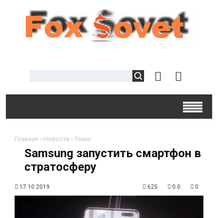
Главная
›
Новости
›
Техно
Samsung запустить смартфон в
стратосферу
17.10.2019
625
0.0
0