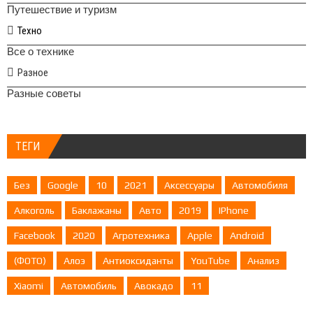
Путешествие и туризм
Техно
Все о технике
Разное
Разные советы
ТЕГИ
Без
Google
10
2021
Аксессуары
Автомобиля
Алкоголь
Баклажаны
Авто
2019
IPhone
Facebook
2020
Агротехника
Apple
Android
(ФОТО)
Алоэ
Антиоксиданты
YouTube
Анализ
Xiaomi
Автомобиль
Авокадо
11