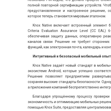
полной повторной сертификации устройств. Что
предустановленное и настроенное решение, с
которое теперь становится мировым эталоном.
Knox Native включает встроенный элемент 
Criteria Evaluation Assurance Level (CC EAL
обеспечивая защиту данных, оперативную реа
каналов связи. Решение не требует сторонних
функций, как электронная почта, календарь и кон
Интуитивный и безопасный мобильный опыт
Knox Native задаёт новый стандарт в мобиль
экосистеме Android, которые успешно соответс
Решение позволяет предприятиям развертыв
сохраняя высокие стандарты безопасности. Одно
а приложения компаний беспрепятственно интегри
Благодаря упрощённому процессу проверки 
экономичность и оптимизацию мобильных решени
помощью Knox Suite, предоставляя централизова