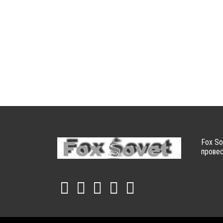
Fox So
провес