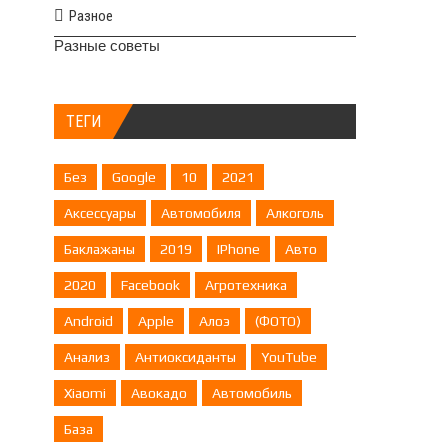
Разное
Разные советы
ТЕГИ
Без
Google
10
2021
Аксессуары
Автомобиля
Алкоголь
Баклажаны
2019
IPhone
Авто
2020
Facebook
Агротехника
Android
Apple
Алоэ
(ФОТО)
Анализ
Антиоксиданты
YouTube
Xiaomi
Авокадо
Автомобиль
База