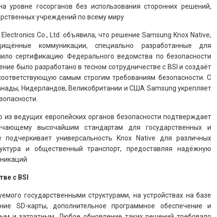
на уровне госорганов без использования сторонних решений,
арственных учреждений по всему миру
lectronics Co., Ltd. объявила, что решение Samsung Knox Native,
ищённые коммуникации, специально разработанные для
учило сертификацию Федерального ведомства по безопасности
ние было разработано в тесном сотрудничестве с BSI и создаёт
соответствующую самым строгим требованиям безопасности. С
Канады, Нидерландов, Великобритании и США Samsung укрепляет
зопасности.
о из ведущих европейских органов безопасности подтверждает
ечающему высочайшим стандартам для государственных и
 подчеркивает универсальность Knox Native для различных
руктура и общественный транспорт, предоставляя надёжную
никаций.
ве с BSI
емого государственными структурами, на устройствах на базе
ние SD-карты, дополнительное программное обеспечение и
жным и затратным. Любое обновление таких решений требовало