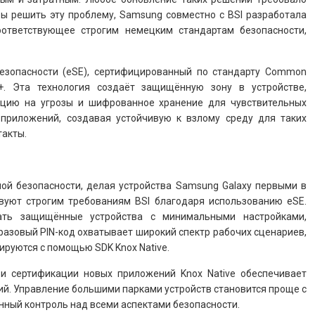
бы решить эту проблему, Samsung совместно с BSI разработала
оответствующее строгим немецким стандартам безопасности,
безопасности (eSE), сертифицированный по стандарту Common
) 6+. Эта технология создаёт защищённую зону в устройстве,
кцию на угрозы и шифрованное хранение для чувствительных
 приложений, создавая устойчивую к взлому среду для таких
такты.
ной безопасности, делая устройства Samsung Galaxy первыми в
твуют строгим требованиям BSI благодаря использованию eSE.
ать защищённые устройства с минимальными настройками,
разовый PIN-код охватывает широкий спектр рабочих сценариев,
руются с помощью SDK Knox Native.
и сертификации новых приложений Knox Native обеспечивает
й. Управление большими парками устройств становится проще с
нный контроль над всеми аспектами безопасности.