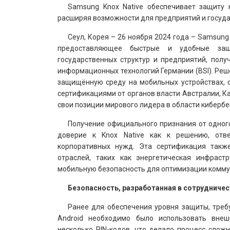
Samsung Knox Native обеспечивает защиту 
расширяя возможности для предприятий и госуд
Сеул, Корея – 26 ноября 2024 года – Samsung E
предоставляющее быстрые и удобные защ
государственных структур и предприятий, пол
информационных технологий Германии (BSI). Реше
защищённую среду на мобильных устройствах, 
сертификациями от органов власти Австралии, 
свои позиции мирового лидера в области кибербе
Получение официального признания от одног
доверие к Knox Native как к решению, отв
корпоративных нужд. Эта сертификация также
отраслей, таких как энергетическая инфраст
мобильную безопасность для оптимизации комму
Безопасность, разработанная в сотрудничест
Ранее для обеспечения уровня защиты, требу
Android необходимо было использовать внеш
несколько PIN-кодов, что делало процесс сло