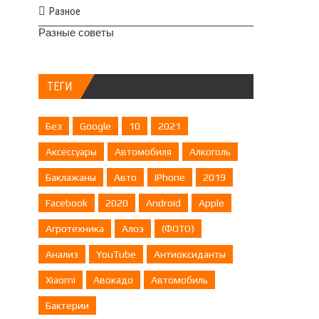
Разное
Разные советы
ТЕГИ
Без
Google
10
2021
Аксессуары
Автомобиля
Алкоголь
Баклажаны
Авто
IPhone
2019
Facebook
2020
Android
Apple
Агротехника
Алоэ
(ФОТО)
Анализ
YouTube
Антиоксиданты
Xiaomi
Авокадо
Автомобиль
Бактерии