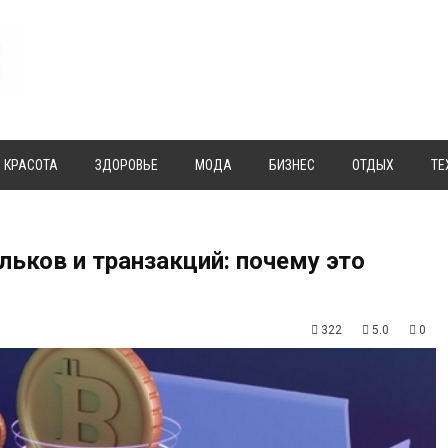
КРАСОТА
ЗДОРОВЬЕ
МОДА
БИЗНЕС
ОТДЫХ
ТЕ
ьков и транзакций: почему это
322
5.0
0