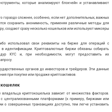
нструменты, которые анализируют блокчейн и устанавливают
то гораздо сложнее, особенно, если нет дополнительных, важных
ятся сохранить анонимность, применяя различные методы для
у, создают сразу несколько кошельков или используют миксеры
либо использовал свои реквизиты на бирже для операций с
 в идентификации. Криптовалютные биржи обязаны собирать
дур KYC и, при необходимости, могут предоставить их
апросу.
осударственных органов до инвесторов и трейдеров. Эти данные
ия при покупке или продаже криптоактивов.
 кошелек
е владельца криптокошелька зависит от множества факторов.
 с централизованными платформами (к примеру, биржами или
и о совершенных транзакциях доступно, тем легче установить