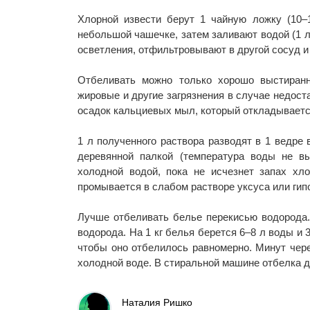
Хлорной извести берут 1 чайную ложку (10–1
небольшой чашечке, затем заливают водой (1 л
осветления, отфильтровывают в другой сосуд и
Отбеливать можно только хорошо выстиранн
жировые и другие загрязнения в случае недос
осадок кальциевых мыл, который откладываетс
1 л полученного раствора разводят в 1 ведре
деревянной палкой (температура воды не в
холодной водой, пока не исчезнет запах хл
промывается в слабом растворе уксуса или гип
Лучше отбеливать белье перекисью водорода. 
водорода. На 1 кг белья берется 6–8 л воды и
чтобы оно отбелилось равномерно. Минут чере
холодной воде. В стиральной машине отбелка д
Наталия Ришко