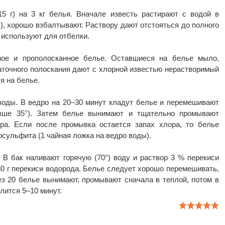
5 г) на 3 кг белья. Вначале известь растирают с водой в
), хорошо взбалтывают. Раствору дают отстояться до полного
 используют для отбелки.
ое и прополосканное белье. Оставшиеся на белье мыло,
таточного полоскания дают с хлорной известью нерастворимый
я на белье.
 воды. В ведро на 20–30 минут кладут белье и перемешивают
ыше 35°). Затем белье вынимают и тщательно промывают
ора. Если после промывка остается запах хлора, то белье
осульфита (1 чайная ложка на ведро воды).
В бак наливают горячую (70°) воду и раствор 3 % перекиси
 30 г перекиси водорода. Белье следует хорошо перемешивать,
з 20 белье вынимают, промывают сначала в теплой, потом в
лится 5–10 минут.