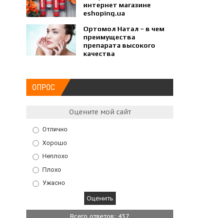
интернет магазине
eshoping.ua
Ортомол Натал – в чем
преимущества
препарата высокого
качества
ОПРОС
Оцените мой сайт
Отлично
Хорошо
Неплохо
Плохо
Ужасно
Всего ответов: 437