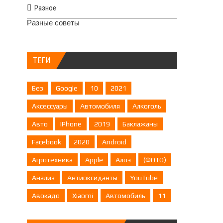
Разное
Разные советы
ТЕГИ
Без
Google
10
2021
Аксессуары
Автомобиля
Алкоголь
Авто
IPhone
2019
Баклажаны
Facebook
2020
Android
Агротехника
Apple
Алоэ
(ФОТО)
Анализ
Антиоксиданты
YouTube
Авокадо
Xiaomi
Автомобиль
11