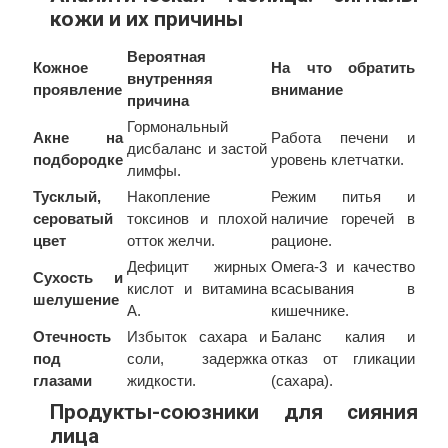
кожи и их причины
Вероятная
Кожное
На что обратить
внутренняя
проявление
внимание
причина
Гормональный
Акне на
Работа печени и
дисбаланс и застой
подбородке
уровень клетчатки.
лимфы.
Тусклый,
Накопление
Режим питья и
сероватый
токсинов и плохой
наличие горечей в
цвет
отток желчи.
рационе.
Дефицит жирных
Омега-3 и качество
Сухость и
кислот и витамина
всасывания в
шелушение
А.
кишечнике.
Отечность
Избыток сахара и
Баланс калия и
под
соли, задержка
отказ от гликации
глазами
жидкости.
(сахара).
Продукты-союзники для сияния
лица