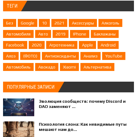
ТЕГИ
Без
Google
10
2021
Аксессуары
Алкоголь
Автомобиля
Авто
2019
IPhone
Баклажаны
Facebook
2020
Агротехника
Apple
Android
Алоэ
(ФОТО)
Антиоксиданты
Анализ
YouTube
Автомобиль
Авокадо
Xiaomi
Альтернатива
ПОПУЛЯРНЫЕ ЗАПИСИ
Эволюция сообществ: почему Discord и
DAO заменяют ...
Психология слона: Как невидимые путы
мешают нам до...