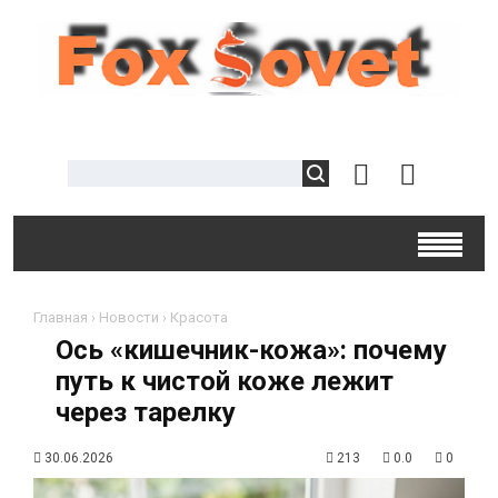
Главная
›
Новости
›
Красота
Ось «кишечник-кожа»: почему
путь к чистой коже лежит
через тарелку
30.06.2026
213
0.0
0