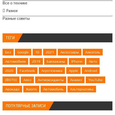
Все о технике
Разное
Разные советы
ТЕГИ
Без
Google
10
2021
Аксессуары
Алкоголь
Автомобиля
2019
Баклажаны
IPhone
Авто
2020
Facebook
Агротехника
Apple
Android
(ФОТО)
Алоэ
Антиоксиданты
Анализ
YouTube
Авокадо
Xiaomi
Автомобиль
Альтернатива
ПОПУЛЯРНЫЕ ЗАПИСИ