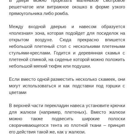
В двери можно прорезать маленькое смотровое
решетчатое или витражное окошко в форме узкого
прямоугольника либо ромба.
Между входной дверью и навесом образуется
«полезная» зона, которая подойдет для посиделок на
открытом воздухе. Сюда прекрасно впишется
небольшой плетеный стол с несколькими плетеными
стульями-креслами. Годится и деревянная скамья с
плетеной спинкой, на сиденье которой можно положить
небольшой мягкий тюфяк или подушки.
Если вместо одной разместить несколько скамеек, они
могут использоваться и как подставки под горшки с
цветами
В верхней части перекладин навеса установите крючки
для жалюзи (например, плетеных). Вместо жалюзи
можно также подвесить широкие полоски
сворачивающегося тента из плотной ткани – принцип
его действия такой же, как у жалюзи.