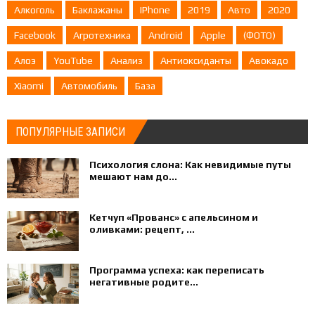
Алкоголь
Баклажаны
IPhone
2019
Авто
2020
Facebook
Агротехника
Android
Apple
(ФОТО)
Алоэ
YouTube
Анализ
Антиоксиданты
Авокадо
Xiaomi
Автомобиль
База
ПОПУЛЯРНЫЕ ЗАПИСИ
Психология слона: Как невидимые путы
мешают нам до...
Кетчуп «Прованс» с апельсином и
оливками: рецепт, ...
Программа успеха: как переписать
негативные родите...