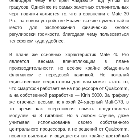
благодаря чему его края «падают» под углом 88
градусов. Одной же из самых заметных отличительных
черт новинки является то, что в сравнении с Mate 30
Pro, на новом устройстве Huawei всё-же сумела найти
место для расположения физических кнопок
регулировки громкости, благодаря чему пользоваться
телефоном куда удобнее.
В плане же основных характеристик Mate 40 Pro
является весьма впечатляющим в плане
производительности, но всё-же крайне обыденным
флагманом с передовой начинкой. Но пожалуй
единственным недостатком для вам может стать то,
что смартфон работает не на процессоре от Qualcomm,
а на собственной разработке — Kirin 9000. За графику
же отвечает весьма неплохой 24-ядерный Mali-G78, в
то время как оперативная память представлена
модулем на 8 гигабайт. Но в любом случае, даже
учитывая использование своего собственного
центрального процессора, а не решений от Qualcomm,
новинка выглядит и ощущается как крайне достойный