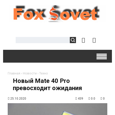
Главная
›
Новости
›
Техно
Новый Mate 40 Pro
превосходит ожидания
25.10.2020
439
0.0
0