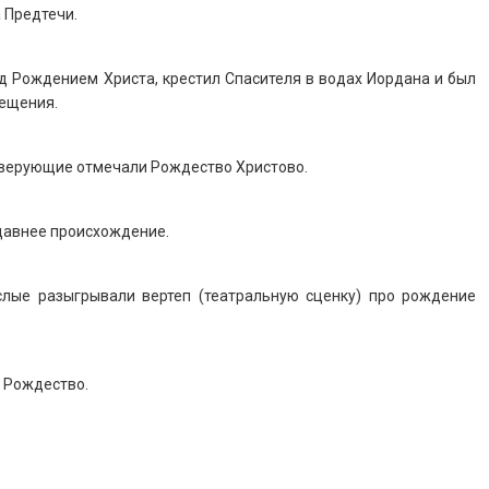
 Предтечи.
 Рождением Христа, крестил Спасителя в водах Иордана и был
рещения.
 верующие отмечали Рождество Христово.
давнее происхождение.
слые разыгрывали вертеп (театральную сценку) про рождение
а Рождество.