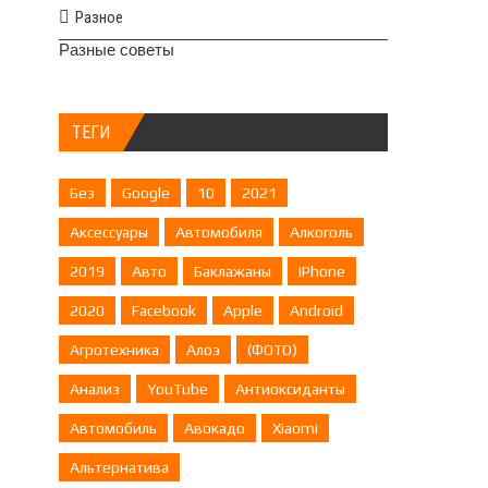
Разное
Разные советы
ТЕГИ
Без
Google
10
2021
Аксессуары
Автомобиля
Алкоголь
2019
Авто
Баклажаны
IPhone
2020
Facebook
Apple
Android
Агротехника
Алоэ
(ФОТО)
Анализ
YouTube
Антиоксиданты
Автомобиль
Авокадо
Xiaomi
Альтернатива