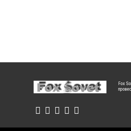
Fox So
провес