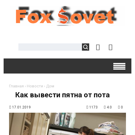
Главная
›
Новости
›
Дом
Как вывести пятна от пота
17.01.2019
1173
4.0
0