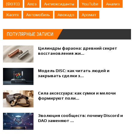
(ФОТО)
Алоэ
Антиоксиданты
YouTube
Анализ
Xiaomi
Автомобиль
Авокадо
Аромат
ПОПУЛЯРНЫЕ ЗАПИСИ
Цилиндры фараона: древний секрет
восстановления жи...
Модель DISC: как читать людей и
закрывать сделки з...
Сила аксессуара: как сумки и мелочи
формируют поли...
Эволюция сообществ: почему Discord и
DAO заменяют ...