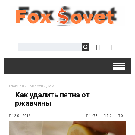
Главная
›
Новости
›
Дом
Как удалить пятна от
ржавчины
12.01.2019
1478
5.0
0