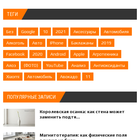
ТЕГИ
Без
Google
10
2021
Аксессуары
Автомобиля
Алкоголь
Авто
IPhone
Баклажаны
2019
Facebook
2020
Android
Apple
Агротехника
Алоэ
(ФОТО)
YouTube
Анализ
Антиоксиданты
Xiaomi
Автомобиль
Авокадо
11
ПОПУЛЯРНЫЕ ЗАПИСИ
Королевская осанка: как стена может
заменить подтя...
Магнитотерапия: как физические поля