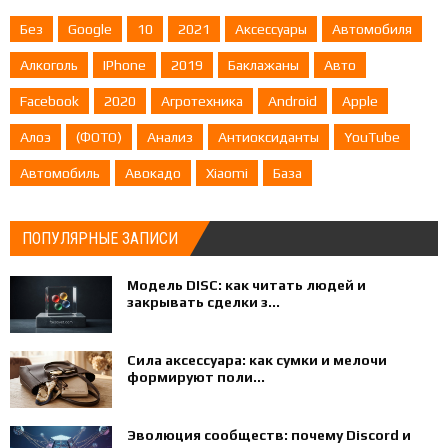
Без
Google
10
2021
Аксессуары
Автомобиля
Алкоголь
IPhone
2019
Баклажаны
Авто
Facebook
2020
Агротехника
Android
Apple
Алоэ
(ФОТО)
Анализ
Антиоксиданты
YouTube
Автомобиль
Авокадо
Xiaomi
База
ПОПУЛЯРНЫЕ ЗАПИСИ
Модель DISC: как читать людей и
закрывать сделки з...
Сила аксессуара: как сумки и мелочи
формируют поли...
Эволюция сообществ: почему Discord и