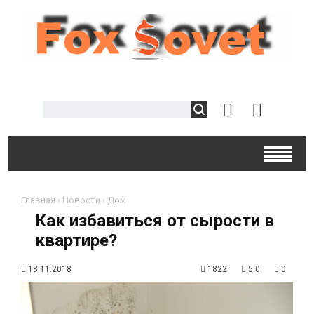
Главная
›
Новости
›
Дом
​Как избавиться от сырости в
квартире?
13.11.2018
1822
5.0
0