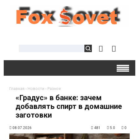
Главная
›
Новости
›
Разное
«Градус» в банке: зачем
добавлять спирт в домашние
заготовки
08.07.2026
481
5.0
0