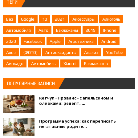
ТЕГИ
Без
Google
10
2021
Аксессуары
Алкоголь
Автомобиля
Авто
Баклажаны
2019
IPhone
2020
Facebook
Apple
Агротехника
Android
Алоэ
(ФОТО)
Антиоксиданты
Анализ
YouTube
Авокадо
Автомобиль
Xiaomi
Баклажанов
ПОПУЛЯРНЫЕ ЗАПИСИ
Кетчуп «Прованс» с апельсином и
оливками: рецепт, ...
Программа успеха: как переписать
негативные родите...