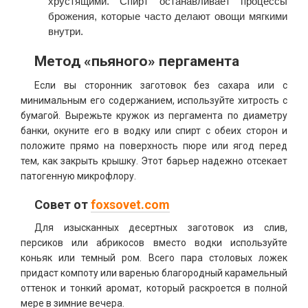
хрустящими. Спирт останавливает процессы
брожения, которые часто делают овощи мягкими
внутри.
Метод «пьяного» пергамента
Если вы сторонник заготовок без сахара или с
минимальным его содержанием, используйте хитрость с
бумагой. Вырежьте кружок из пергамента по диаметру
банки, окуните его в водку или спирт с обеих сторон и
положите прямо на поверхность пюре или ягод перед
тем, как закрыть крышку. Этот барьер надежно отсекает
патогенную микрофлору.
Совет от
foxsovet.com
Для изысканных десертных заготовок из слив,
персиков или абрикосов вместо водки используйте
коньяк или темный ром. Всего пара столовых ложек
придаст компоту или варенью благородный карамельный
оттенок и тонкий аромат, который раскроется в полной
мере в зимние вечера.