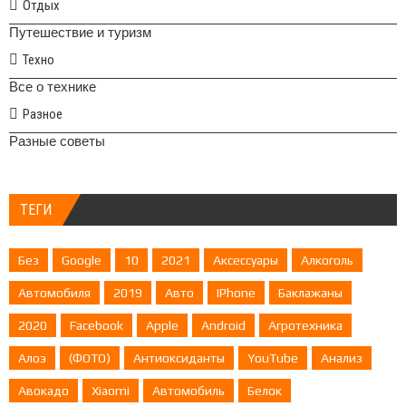
Отдых
Путешествие и туризм
Техно
Все о технике
Разное
Разные советы
ТЕГИ
Без
Google
10
2021
Аксессуары
Алкоголь
Автомобиля
2019
Авто
IPhone
Баклажаны
2020
Facebook
Apple
Android
Агротехника
Алоэ
(ФОТО)
Антиоксиданты
YouTube
Анализ
Авокадо
Xiaomi
Автомобиль
Белок