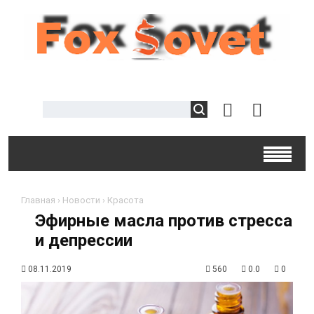
Главная
›
Новости
›
Красота
Эфирные масла против стресса
и депрессии
08.11.2019
560
0.0
0