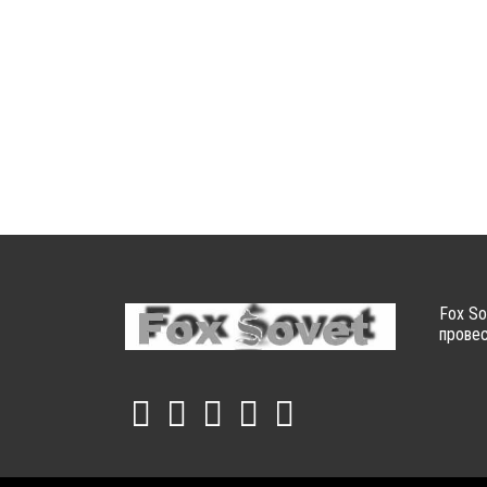
Fox So
провес