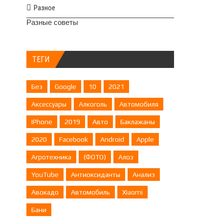
Разное
Разные советы
ТЕГИ
Без
Google
10
2021
Аксессуары
Алкоголь
Автомобиля
IPhone
2019
Авто
Баклажаны
2020
Facebook
Android
Apple
Агротехника
(ФОТО)
Алоэ
YouTube
Антиоксиданты
Анализ
Авокадо
Автомобиль
Xiaomi
Бани