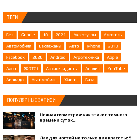
ТЕГИ
Без
Google
10
2021
Аксессуары
Алкоголь
Автомобиля
Баклажаны
Авто
IPhone
2019
Facebook
2020
Android
Агротехника
Apple
Алоэ
(ФОТО)
Антиоксиданты
Анализ
YouTube
Авокадо
Автомобиль
Xiaomi
База
ПОПУЛЯРНЫЕ ЗАПИСИ
Ночная геометрия: как этикет темного
времени суток...
Лак для ногтей не только для красоты: 5