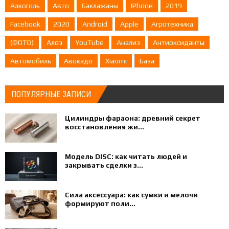
Алкоголь
Авто
Баклажаны
IPhone
2019
Facebook
2020
Android
Apple
Агротехника
(ФОТО)
Алоэ
YouTube
Анализ
Антиоксиданты
Автомобиль
Авокадо
Xiaomi
База
ПОПУЛЯРНЫЕ ЗАПИСИ
Цилиндры фараона: древний секрет
восстановления жи...
Модель DISC: как читать людей и
закрывать сделки з...
Сила аксессуара: как сумки и мелочи
формируют поли...