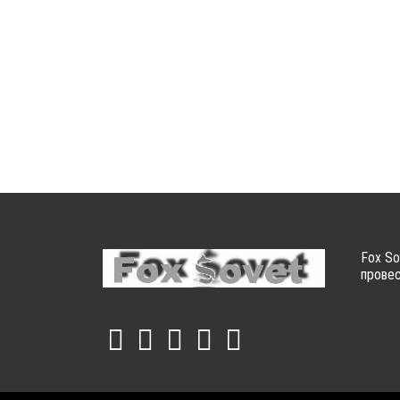
Fox So
провес