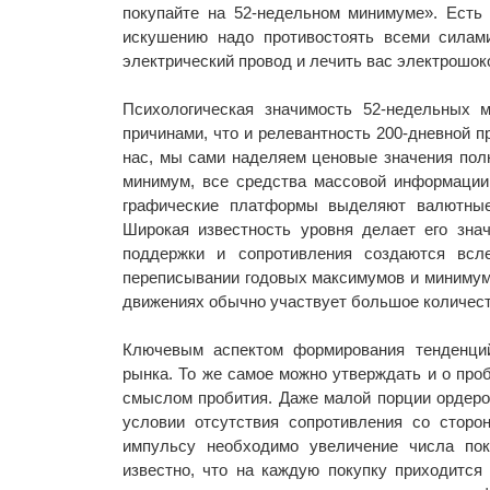
покупайте на 52-недельном минимуме». Есть 
искушению надо противостоять всеми силам
электрический провод и лечить вас электрошок
Психологическая значимость 52-недельных 
причинами, что и релевантность 200-дневной 
нас, мы сами наделяем ценовые значения пол
минимум, все средства массовой информации
графические платформы выделяют валютные 
Широкая известность уровня делает его знач
поддержки и сопротивления создаются всле
переписывании годовых максимумов и минимумо
движениях обычно участвует большое количест
Ключевым аспектом формирования тенденций
рынка. То же самое можно утверждать и о про
смыслом пробития. Даже малой порции ордеров
условии отсутствия сопротивления со стор
импульсу необходимо увеличение числа пок
известно, что на каждую покупку приходится