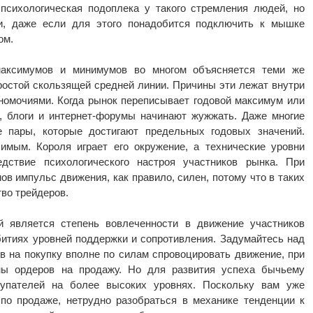
психологическая подоплека у такого стремления людей, но
и, даже если для этого понадобится подключить к мышке
ом.
максимумов и минимумов во многом объясняется теми же
простой скользящей средней линии. Причины эти лежат внутри
номочиями. Когда рынок переписывает годовой максимум или
, блоги и интернет-форумы начинают жужжать. Даже многие
пары, которые достигают предельных годовых значений.
имым. Короля играет его окружение, а технические уровни
дствие психологического настроя участников рынка. При
в импульс движения, как правило, силен, потому что в таких
во трейдеров.
 является степень вовлеченности в движение участников
битиях уровней поддержки и сопротивления. Задумайтесь над
 на покупку вполне по силам спровоцировать движение, при
оны ордеров на продажу. Но для развития успеха бычьему
упателей на более высоких уровнях. Поскольку вам уже
 по продаже, нетрудно разобраться в механике тенденции к