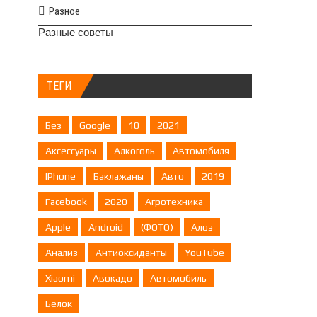
Разное
Разные советы
ТЕГИ
Без
Google
10
2021
Аксессуары
Алкоголь
Автомобиля
IPhone
Баклажаны
Авто
2019
Facebook
2020
Агротехника
Apple
Android
(ФОТО)
Алоэ
Анализ
Антиоксиданты
YouTube
Xiaomi
Авокадо
Автомобиль
Белок