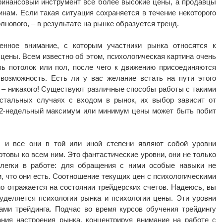
финансовый инструмент все более высокие цены, а продавцы
инам. Если такая ситуация сохраняется в течение некоторого
лнового, – в результате на рынке образуется тренд.
нное внимание, с которым участники рынка относятся к
ены. Всем известно об этом, психологическая картина очень
зь потолок или пол, после чего к движению присоединяются
возможность. Есть ли у вас желание встать на пути этого
я – никакого! Существуют различные способы работы с такими
остальных случаях с входом в рынок, их выбор зависит от
 52-недельный максимум или минимум цены может быть побит
, и все они в той или иной степени являют собой уровни
товы ко всем ним. Это фантастические уровни, они не только
 легки в работе: для обращения с ними особые навыки не
м, что они есть. Соотношение текущих цен с психологическими
о отражается на состоянии трейдерских счетов. Надеюсь, вы
 уделяется психологии рынка и психологии цены. Эти уровни
ми трейдинга. Подчас во время курсов обучения трейдингу
ания настроения рынка, концентрируя внимание на работе с