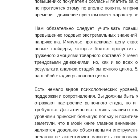
повышению: покупатели согласны платить за 
не противятся этому по вполне понятным прич
времени – движение при этом имеет характер во
Нам обязательно следует учитывать повыше
превышению годовых экстремальных значений ц
напряженна. Импульс протаскивает цену скво
новые трейдеры, которые боятся пропустить 
груженого эмоциями товарного состава? У мен
трендовыми движениями, но, как и во всех 
результата анализа стадий рыночного цикла.
на любой стадии рыночного цикла.
Есть немало видов психологических уровней
поддержки и сопротивления. Вы должны быть го
отражают настроение рыночного стада, но и
требуются. Достаточно всего лишь знания о то
уровнями приносит большую пользу и позитивн
заметили, что в моей книге главное внимание
являются довольно объективными инструмента
педагоги не акцентируют важность распознав