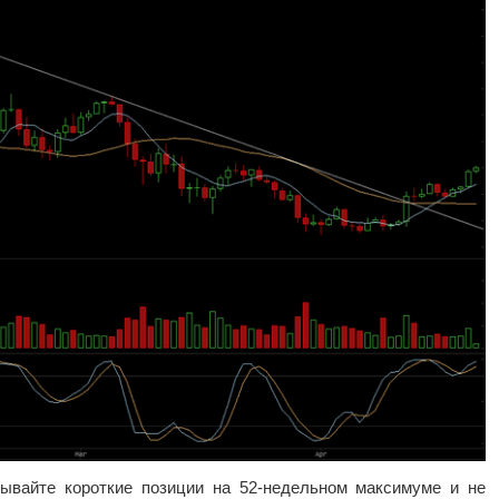
рывайте короткие позиции на 52-недельном максимуме и не