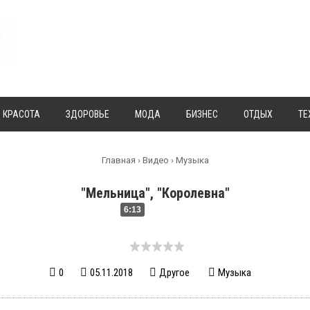
КРАСОТА
ЗДОРОВЬЕ
МОДА
БИЗНЕС
ОТДЫХ
ТЕ
Главная
›
Видео
›
Музыка
"Мельница", "Королевна"
6:13
0
05.11.2018
Другое
Музыка