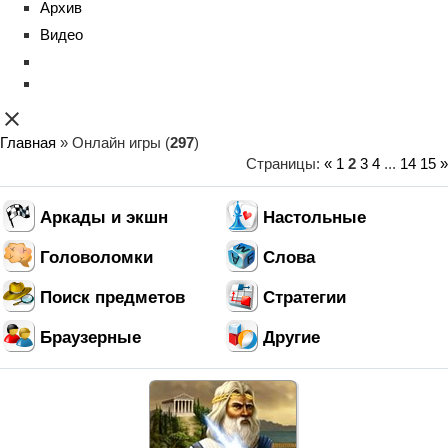
Архив
Видео
close
Главная
»
Онлайн игры
(
297
)
Страницы
:
«
1
2
3
4
...
14
15
»
Аркады и экшн
Настольные
Головоломки
Слова
Поиск предметов
Стратегии
Браузерные
Другие