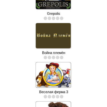
Grepolis
Война племён
Веселая ферма 3