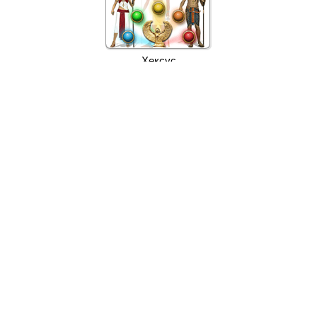
Хексус
1-21
22-42
...
253-273
274-294
295-297