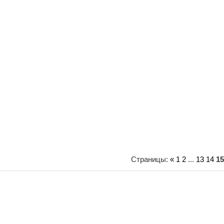
Страницы
:
«
1
2
...
13
14
15