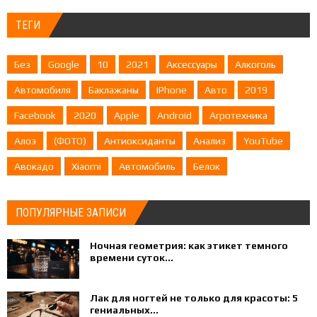
ТЕГИ
Без
Google
10
2021
Аксессуары
Алкоголь
Автомобиля
Баклажаны
IPhone
Авто
2019
Facebook
2020
Apple
Android
Агротехника
Алоэ
(ФОТО)
Антиоксиданты
Анализ
YouTube
Авокадо
Xiaomi
Автомобиль
Белок
ПОПУЛЯРНЫЕ ЗАПИСИ
Ночная геометрия: как этикет темного
времени суток...
Лак для ногтей не только для красоты: 5
гениальных...