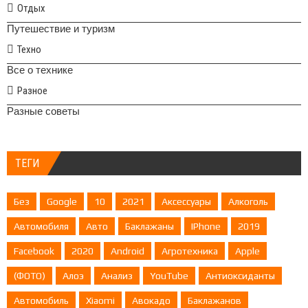
Отдых
Путешествие и туризм
Техно
Все о технике
Разное
Разные советы
ТЕГИ
Без
Google
10
2021
Аксессуары
Алкоголь
Автомобиля
Авто
Баклажаны
IPhone
2019
Facebook
2020
Android
Агротехника
Apple
(ФОТО)
Алоэ
Анализ
YouTube
Антиоксиданты
Автомобиль
Xiaomi
Авокадо
Баклажанов