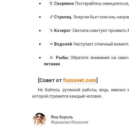
♏
Скорпион
: Постарайтесь замедлитьс
♐
Стрелец
: Энергия бьет ключом, напра
♑
Козерог
: Светила советуют проявить
♒
Водолей
: Наступает отличный момент
♓
Рыбы
: Обратите внимание на само
питания
.
[Совет от
foxsovet.com
]
Не бойтесь рутинной работы, ведь именно 
которой стремится каждый человек.
Яна Король
Журналист/foxsovet