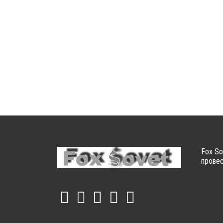
Fox So
провес