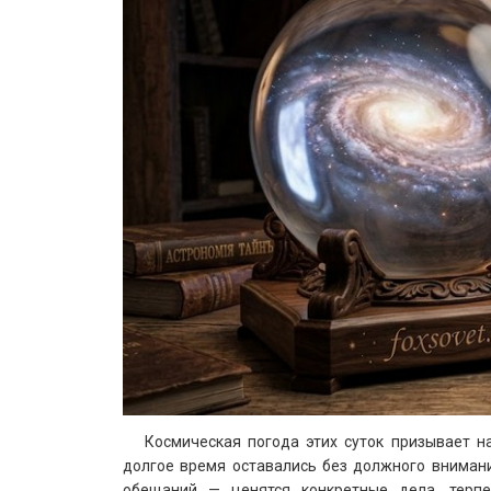
Космическая погода этих суток призывает н
долгое время оставались без должного вниман
обещаний — ценятся конкретные дела, терпе