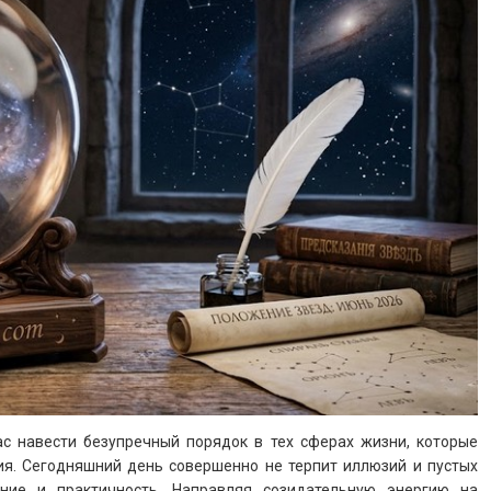
ас навести безупречный порядок в тех сферах жизни, которые
ия. Сегодняшний день совершенно не терпит иллюзий и пустых
ние и практичность. Направляя созидательную энергию на