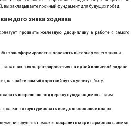
й, вы закладываете прочный фундамент для будущих побед.
 каждого знака зодиака
 советует
проявить железную дисциплину в работе
с самого
тобы
трансформировать и освежить интерьер
своего жилья.
сегодня важно
сконцентрироваться на одной ключевой задаче
.
ет, как
найти самый короткий путь к успеху
в быту.
оказать искреннюю поддержку нуждающимся
людям.
час полезно
структурировать все долгосрочные планы
.
аше умение слушать поможет
сохранить мир и гармонию в семье
.