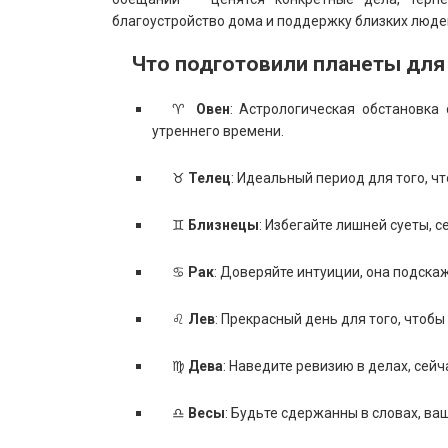
благоустройство дома и поддержку близких люде
Что подготовили планеты для
♈
Овен
: Астрологическая обстановка
утреннего времени.
♉
Телец
: Идеальный период для того, ч
♊
Близнецы
: Избегайте лишней суеты, 
♋
Рак
: Доверяйте интуиции, она подскаж
♌
Лев
: Прекрасный день для того, чтобы
♍
Дева
: Наведите ревизию в делах, сей
♎
Весы
: Будьте сдержанны в словах, в