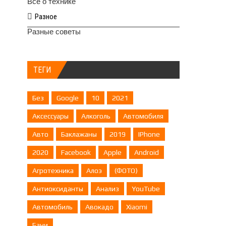
Все о технике
Разное
Разные советы
ТЕГИ
Без
Google
10
2021
Аксессуары
Алкоголь
Автомобиля
Авто
Баклажаны
2019
IPhone
2020
Facebook
Apple
Android
Агротехника
Алоэ
(ФОТО)
Антиоксиданты
Анализ
YouTube
Автомобиль
Авокадо
Xiaomi
Бани